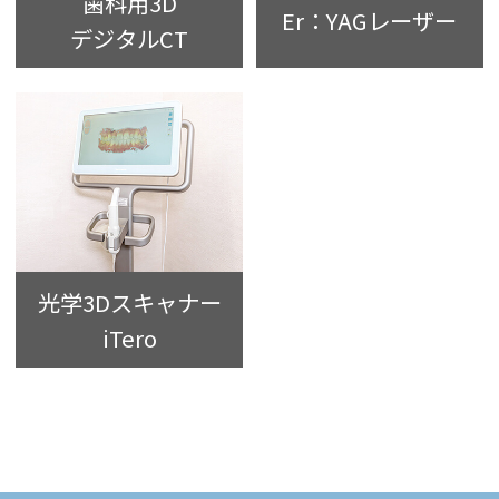
歯科用3D
Er：YAGレーザー
デジタルCT
光学3Dスキャナー
iTero